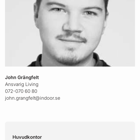
John Grängfelt
Ansvarig Living
072-070 60 80
john.grangfelt@indoor.se
Sidfot
Huvudkontor