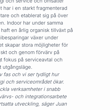
rgi och service och omsätter
t har i en starkt fragmenterad
tare och etablerat sig på över
ren. Indoor har under samma
haft en årlig organisk tillväxt på
gibesparingar växer under
et skapar stora möjligheter för
niskt och genom förvärv på
igt fokus på serviceavtal och
kt utgångsläge.
fas och vi ser tydligt hur
rgi och serviceområdet ökar.
eckla verksamheter i snabb
rvärvs- och integrationsarbete
ortsatta utveckling, säger Juan