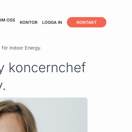
OM OSS
KONTOR
LOGGA IN
KONTAKT
för Indoor Energy.
y koncernchef
y.