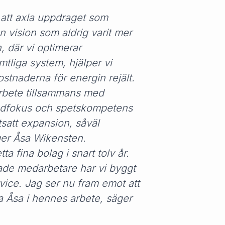
 att axla uppdraget som
n vision som aldrig varit mer
 där vi optimerar
tliga system, hjälper vi
stnaderna för energin rejält.
 arbete tillsammans med
ndfokus och spetskompetens
tsatt expansion, såväl
ger Åsa Wikensten.
tta fina bolag i snart tolv år.
ade medarbetare har vi byggt
ice. Jag ser nu fram emot att
ta Åsa i hennes arbete, säger