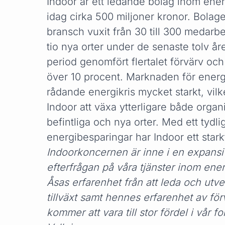
Indoor är ett ledande bolag inom ene
idag cirka 500 miljoner kronor. Bolage
bransch vuxit från 30 till 300 medarbe
tio nya orter under de senaste tolv å
period genomfört flertalet förvärv och 
över 10 procent. Marknaden för ener
rådande energikris mycket starkt, vilk
Indoor att växa ytterligare både orga
befintliga och nya orter. Med ett tydl
energibesparingar har Indoor ett star
Indoorkoncernen är inne i en expansiv 
efterfrågan på våra tjänster inom ene
Åsas erfarenhet från att leda och utv
tillväxt samt hennes erfarenhet av fö
kommer att vara till stor fördel i vår f