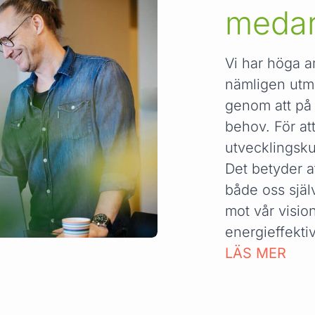
medar
Vi har höga a
nämligen utm
genom att på 
behov. För att
utvecklingsku
Det betyder a
både oss själ
mot vår visio
energieffekti
LÄS MER