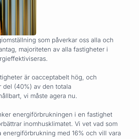
giomställning som påverkar oss alla och
tag, majoriteten av alla fastigheter i
rgieffektiviseras.
tigheter är oacceptabelt hög, och
r del (40%) av den totala
hållbart, vi måste agera nu.
nker energiförbrukningen i en fastighet
rbättrar inomhusklimatet. Vi vet vad som
la energiförbrukning med 16% och vill vara