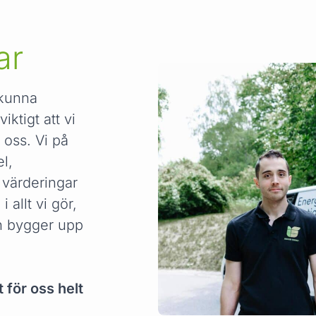
ar
 kunna
iktigt att vi
r oss. Vi på
l,
värderingar
 allt vi gör,
ch bygger upp
 för oss helt