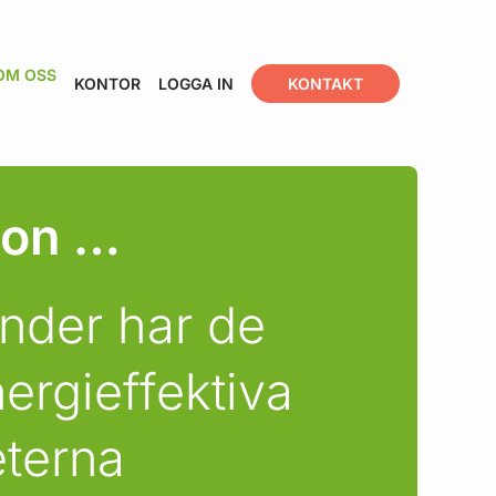
OM OSS
KONTOR
LOGGA IN
KONTAKT
ion …
nder har de
ergieffektiva
eterna