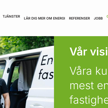
TJÄNSTER
LÄR DIG MER OM ENERGI
REFERENSER
JOBB
Vår vis
Våra ku
mest en
fastigh