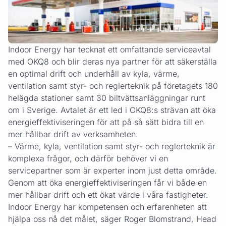
Indoor Energy har tecknat ett omfattande serviceavtal
med OKQ8 och blir deras nya partner för att säkerställa
en optimal drift och underhåll av kyla, värme,
ventilation samt styr- och reglerteknik på företagets 180
helägda stationer samt 30 biltvättsanläggningar runt
om i Sverige. Avtalet är ett led i OKQ8:s strävan att öka
energieffektiviseringen för att på så sätt bidra till en
mer hållbar drift av verksamheten.
– Värme, kyla, ventilation samt styr- och reglerteknik är
komplexa frågor, och därför behöver vi en
servicepartner som är experter inom just detta område.
Genom att öka energieffektiviseringen får vi både en
mer hållbar drift och ett ökat värde i våra fastigheter.
Indoor Energy har kompetensen och erfarenheten att
hjälpa oss nå det målet, säger Roger Blomstrand, Head