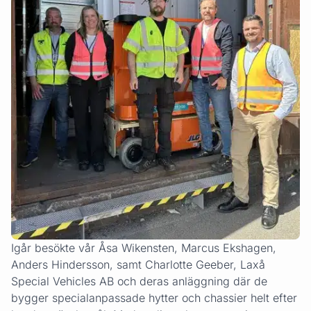
Igår besökte vår Åsa Wikensten, Marcus Ekshagen,
Anders Hindersson, samt Charlotte Geeber, Laxå
Special Vehicles AB och deras anläggning där de
bygger specialanpassade hytter och chassier helt efter