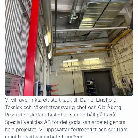
Vi vill även rikta ett stort tack till Daniel Linefjord,
Teknisk och säkerhetsansvarig chef och Ola Åberg,
Produktionsledare fastighet & underhåll på Laxå
Special Vehicles AB för det goda samarbetet genom
hela projektet. Vi uppskattar förtroendet och ser fram
emot fortsatt samarbete framöver!